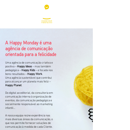
A Happy Monday é uma
agência de comunicação
orientada para a felicidade
Uma agência de comunicação criativa e
positiva –
Happy Ideas
– mas também
pedagógica –
Happy Kids
–
e focada nos
bons resultados –
Happy Work
.
Uma agência sustentável que contribui
para alcançar um planeta mais feliz –
Happy Planet
.
Do digital ao editorial, da consultoria em
comunicação interna à organização de
eventos, da comunicação pedagógica e
socialmente responsável ao marketing
infantil…
A nossa equipa reúne experiência nas
mais diversas áreas da comunicação, o
que nos permite fornecer soluções de
comunicação à medida de cada Cliente.