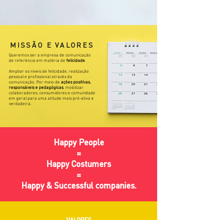
MISSÃO E VALORES
Queremos ser a empresa de comunicação
de referência em matéria de
felicidade
.
Ampliar os níveis de felicidade, realização
pessoal e profissional através da
comunicação. Por meio de
ações positivas,
responsáveis e pedagógicas
, mobilizar
colaboradores, consumidores e comunidade
em geral para uma atitude mais pró-ativa e
verdadeira.
Happy People
=
Happy Costumers
=
Happy & Successful companies.