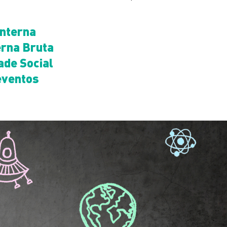
nterna
erna Bruta
ade Social
eventos