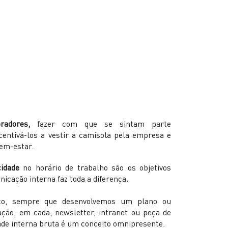
radores,
fazer com que se sintam parte
centivá-los a vestir a camisola pela empresa e
em-estar.
icidade
no horário de trabalho são os objetivos
icação interna faz toda a diferença.
ico, sempre que desenvolvemos um plano ou
ação, em cada, newsletter, intranet ou peça de
de interna bruta é um conceito omnipresente.