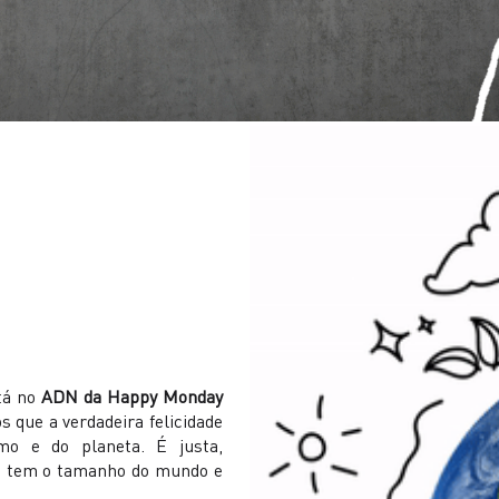
tá no
ADN da Happy Monday
 que a verdadeira felicidade
mo e do planeta. É justa,
r, tem o tamanho do mundo e