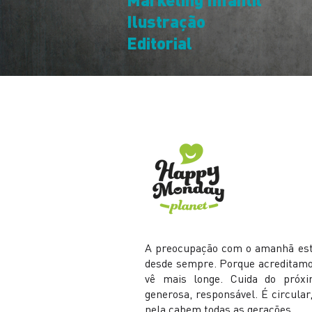
Ilustração
Editorial
A preocupação com o amanhã es
desde sempre. Porque acreditamos
vê mais longe. Cuida do próxi
generosa, responsável. É circula
nela cabem todas as gerações.