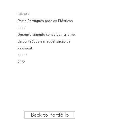
Client /
Pacto Português para os Plásticos
Job /
Desenvolvimento concetual, criativo,
de conteúdos e maquetização de
keyvisual.
Year /
2022
Back to Portfólio