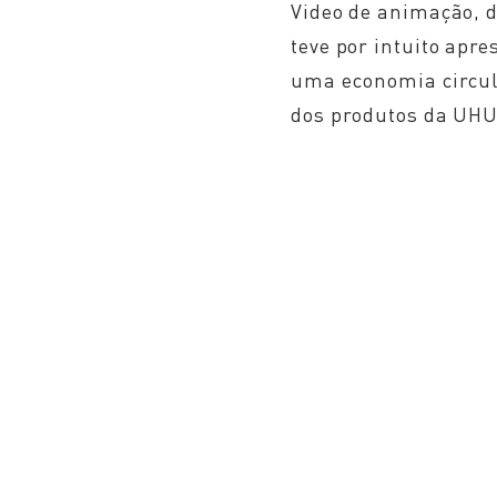
Video de animação, di
teve por intuito apr
uma
economia circu
dos
produtos
da UHU 