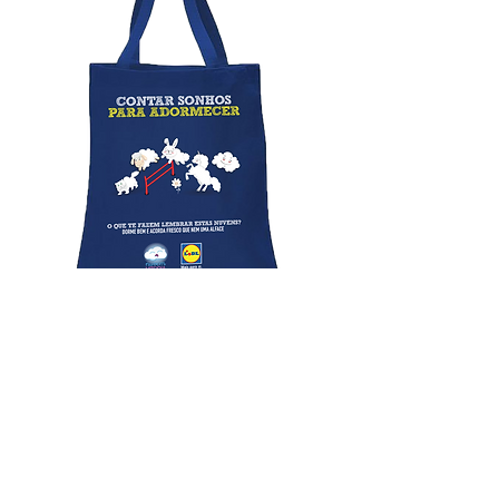
Síguenos:
© 2018 Happy Monday | Comunicación
Positiva
Tel:
+351 21 801 48 72
| Tm:
+351 96 440 29