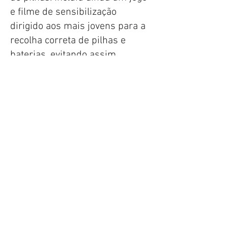
e filme de sensibilização
dirigido aos mais jovens para a
recolha correta de pilhas e
baterias, evitando assim
consequências danosas no
ambiente.
VER MAIS PROJETOS
VER MAIS PROJETOS