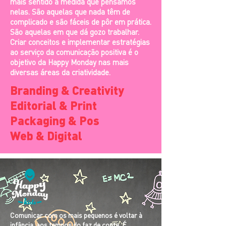
mais sentido à medida que pensamos
nelas. São aquelas que nada têm de
complicado e são fáceis de pôr em prática.
São aquelas em que dá gozo trabalhar.
Criar conceitos e implementar estratégias
ao serviço da comunicação positiva é o
objetivo da Happy Monday nas mais
diversas áreas da criatividade.
Branding & Creativity
Editorial & Print
Packaging & Pos
Web & Digital
Comunicar com os mais pequenos é voltar à
infância, aos tempos do faz de conta. É