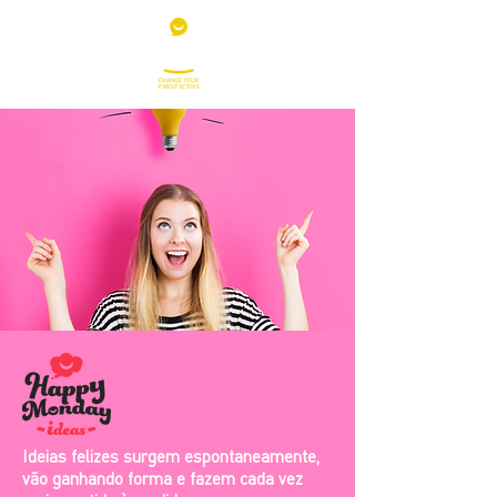
Ideias felizes surgem espontaneamente,
vão ganhando forma e fazem cada vez