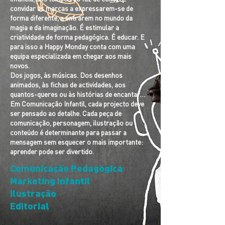
convidar as marcas a expressarem-se de
forma diferente, a entrarem no mundo da
magia e da imaginação. É estimular a
criatividade de forma pedagógica. É educar. E
para isso a Happy Monday conta com uma
equipa especializada em chegar aos mais
novos.
Dos jogos, às músicas. Dos desenhos
animados, às fichas de actividades, aos
quantos-queres ou às histórias de encantar…
Em Comunicação Infantil, cada projecto deve
ser pensado ao detalhe. Cada peça de
comunicação, personagem, ilustração ou
conteúdo é determinante para passar a
mensagem sem esquecer o mais importante:
aprender pode ser divertido.
Comunicação Pedagógica
Marketing Infantil
Ilustração
Editorial