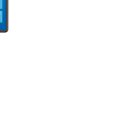
ón Positiva
 96 440 29 28
Síguenos: