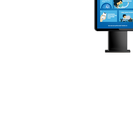
© 2018 Happy Monday | Comunicaci
Tel: +351 21 801 48 72 | Tm: +351